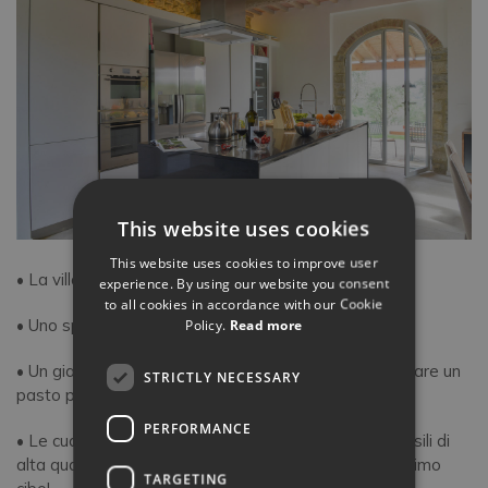
This website uses cookies
This website uses cookies to improve user
• La villa deve offrire privacy
experience. By using our website you consent
to all cookies in accordance with our Cookie
• Uno spazio di vita all’aperto con qualche ombra
Policy.
Read more
• Un giardino ben curato dove gli ospiti possono gustare un
STRICTLY NECESSARY
pasto privato
PERFORMANCE
• Le cucine devono essere moderne e dotate di utensili di
alta qualità. Molti turisti infatti visitano l’Italia per l’ottimo
TARGETING